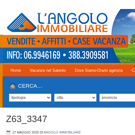
Home
Vacanze nel Salento
Dove Siamo-Orario agenzia
C
CERCA…
Z63_3347
27 MAGGIO 2025
DI
ANGOLO-IMMOBILIARE