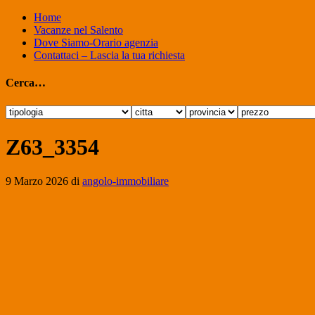
Home
Vacanze nel Salento
Dove Siamo-Orario agenzia
Contattaci – Lascia la tua richiesta
Cerca…
Z63_3354
9 Marzo 2026
di
angolo-immobiliare