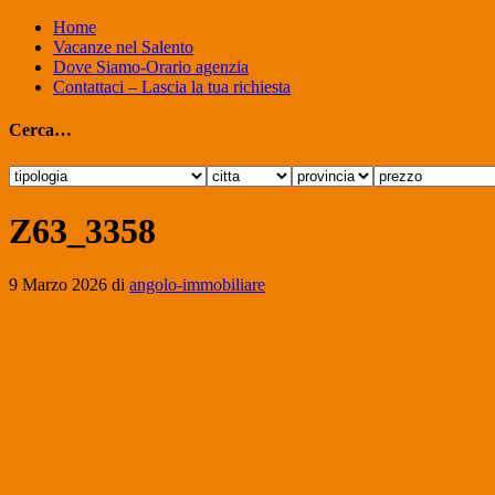
Home
Vacanze nel Salento
Dove Siamo-Orario agenzia
Contattaci – Lascia la tua richiesta
Cerca…
Z63_3358
9 Marzo 2026
di
angolo-immobiliare