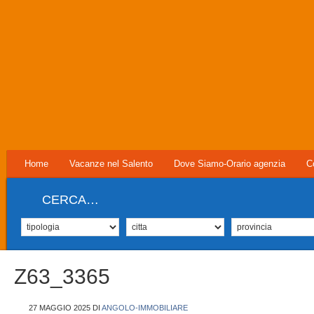
Home
Vacanze nel Salento
Dove Siamo-Orario agenzia
C
CERCA…
Z63_3365
27 MAGGIO 2025
DI
ANGOLO-IMMOBILIARE