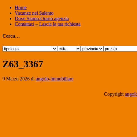
Home
Vacanze nel Salento
Dove Siamo-Orario agenzia
Contattaci – Lascia la tua richiesta
Cerca…
Z63_3367
9 Marzo 2026
di
angolo-immobiliare
Copyright
angolo