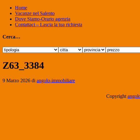
Home
Vacanze nel Salento
Dove Siamo-Orario agenzia
Contattaci – Lascia la tua richiesta
Cerca…
Z63_3384
9 Marzo 2026
di
angolo-immobiliare
Copyright
angolo