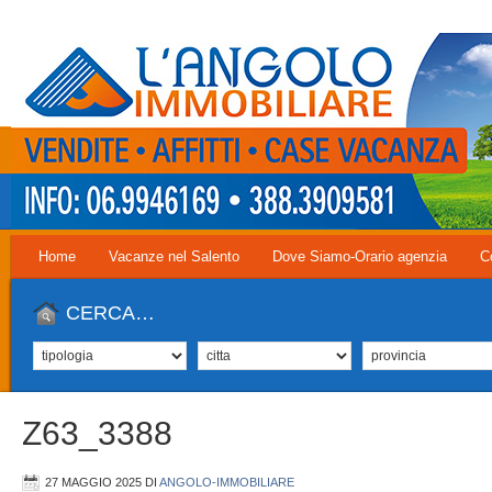
Home
Vacanze nel Salento
Dove Siamo-Orario agenzia
C
CERCA…
Z63_3388
27 MAGGIO 2025
DI
ANGOLO-IMMOBILIARE