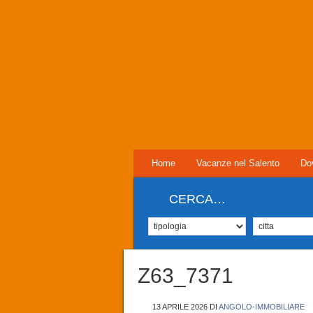
Home
Vacanze nel Salento
Do
CERCA…
Z63_7371
13 APRILE 2026
DI
ANGOLO-IMMOBILIARE