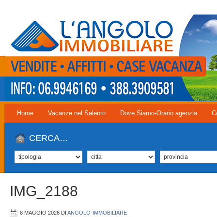
Home
Vacanze nel Salento
Dove Siamo-Orario agenzia
C
CERCA…
IMG_2188
8 MAGGIO 2026
DI
ANGOLO-IMMOBILIARE