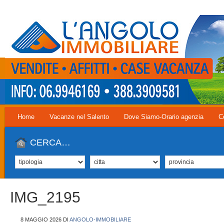
Home
Vacanze nel Salento
Dove Siamo-Orario agenzia
C
CERCA…
IMG_2195
8 MAGGIO 2026
DI
ANGOLO-IMMOBILIARE