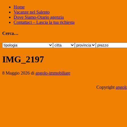
Home
Vacanze nel Salento
Dove Siamo-Orario agenzia
Contattaci – Lascia la tua richiesta
Cerca…
IMG_2197
8 Maggio 2026
di
angolo-immobiliare
Copyright
angolo