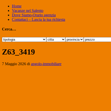
Home
Vacanze nel Salento
Dove Siamo-Orario agenzia
Contattaci – Lascia la tua richiesta
Cerca…
Z63_3419
7 Maggio 2026
di
angolo-immobiliare