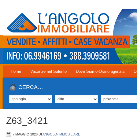
Home
Vacanze nel Salento
Dove Siamo-Orario agenzia
C
CERCA…
Z63_3421
7 MAGGIO 2026
DI
ANGOLO-IMMOBILIARE