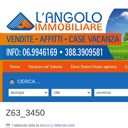
Home
Vacanze nel Salento
Dove Siamo-Orario agenzia
C
CERCA…
Z63_3450
7 MAGGIO 2026
DI
ANGOLO-IMMOBILIARE