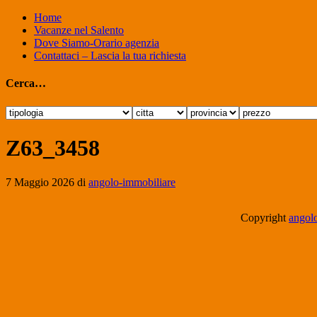
Home
Vacanze nel Salento
Dove Siamo-Orario agenzia
Contattaci – Lascia la tua richiesta
Cerca…
Z63_3458
7 Maggio 2026
di
angolo-immobiliare
Copyright
angolo