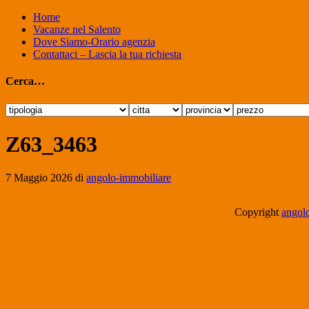
Home
Vacanze nel Salento
Dove Siamo-Orario agenzia
Contattaci – Lascia la tua richiesta
Cerca…
Z63_3463
7 Maggio 2026
di
angolo-immobiliare
Copyright
angolo