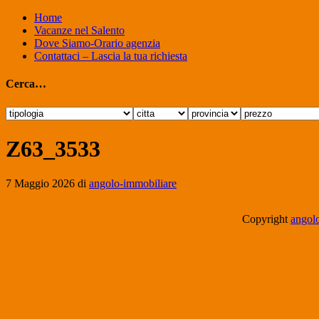
Home
Vacanze nel Salento
Dove Siamo-Orario agenzia
Contattaci – Lascia la tua richiesta
Cerca…
Z63_3533
7 Maggio 2026
di
angolo-immobiliare
Copyright
angolo