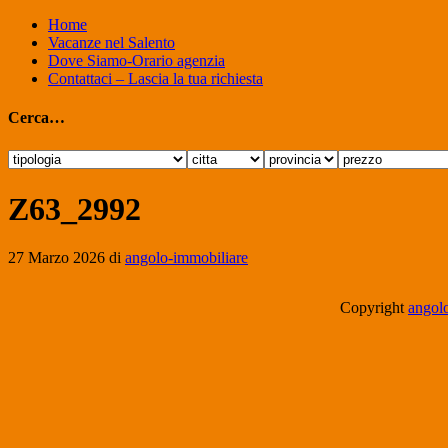
Home
Vacanze nel Salento
Dove Siamo-Orario agenzia
Contattaci – Lascia la tua richiesta
Cerca…
Z63_2992
27 Marzo 2026
di
angolo-immobiliare
Copyright
angolo