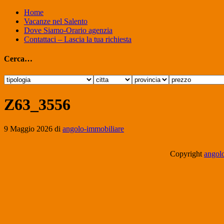
Home
Vacanze nel Salento
Dove Siamo-Orario agenzia
Contattaci – Lascia la tua richiesta
Cerca…
Z63_3556
9 Maggio 2026
di
angolo-immobiliare
Copyright
angolo