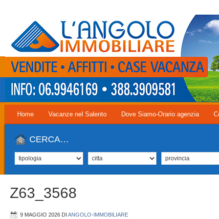
Home
Vacanze nel Salento
Dove Siamo-Orario agenzia
C
CERCA…
Z63_3568
9 MAGGIO 2026
DI
ANGOLO-IMMOBILIARE