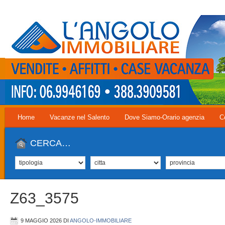
Home
Vacanze nel Salento
Dove Siamo-Orario agenzia
C
CERCA…
Z63_3575
9 MAGGIO 2026
DI
ANGOLO-IMMOBILIARE