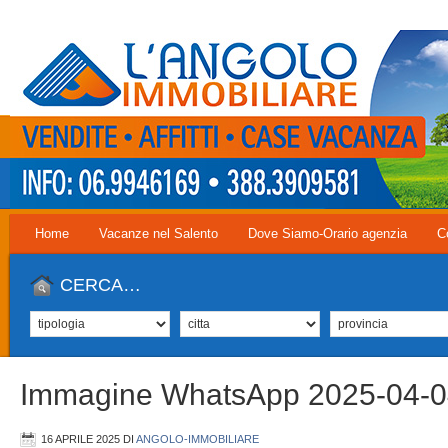
Home
Vacanze nel Salento
Dove Siamo-Orario agenzia
C
CERCA…
Immagine WhatsApp 2025-04-0
16 APRILE 2025
DI
ANGOLO-IMMOBILIARE