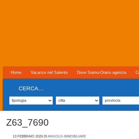
Home
Vacanze nel Salento
Dove Siamo-Orario agenzia
C
CERCA…
Z63_7690
13 FEBBRAIO 2026
DI
ANGOLO-IMMOBILIARE