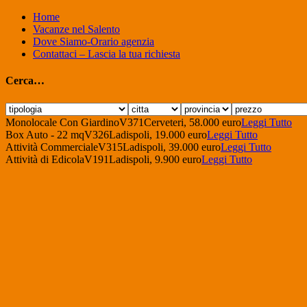
Home
Vacanze nel Salento
Dove Siamo-Orario agenzia
Contattaci – Lascia la tua richiesta
Cerca…
Monolocale Con Giardino
V371
Cerveteri, 58.000 euro
Leggi Tutto
Box Auto - 22 mq
V326
Ladispoli, 19.000 euro
Leggi Tutto
Attività Commerciale
V315
Ladispoli, 39.000 euro
Leggi Tutto
Attività di Edicola
V191
Ladispoli, 9.900 euro
Leggi Tutto