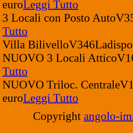
euro
Leggi Tutto
3 Locali con Posto Auto
V3
Tutto
Villa Bilivello
V346
Ladispo
NUOVO 3 Locali Attico
V1
Tutto
NUOVO Triloc. Centrale
V1
euro
Leggi Tutto
Copyright
angolo-imm