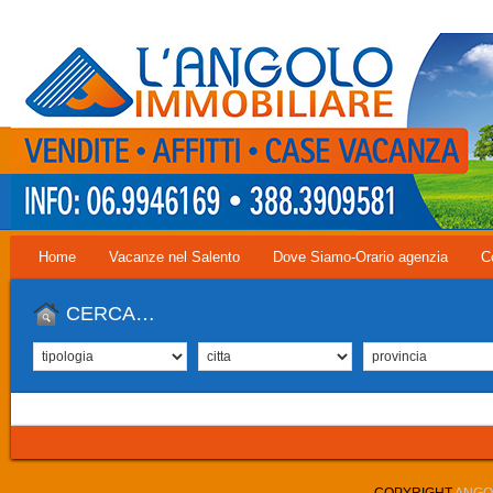
Home
Vacanze nel Salento
Dove Siamo-Orario agenzia
C
CERCA…