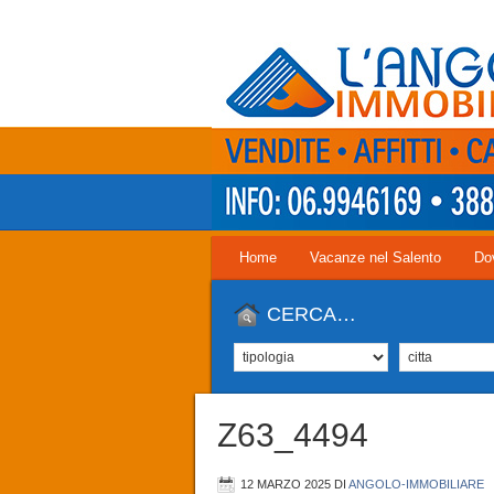
Home
Vacanze nel Salento
Do
CERCA…
Z63_4494
12 MARZO 2025
DI
ANGOLO-IMMOBILIARE