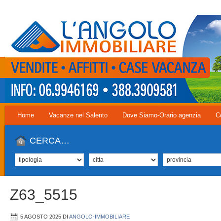
Home
Vacanze nel Salento
Dove Siamo-Orario agenzia
C
CERCA…
Z63_5515
5 AGOSTO 2025
DI
ANGOLO-IMMOBILIARE