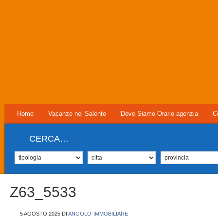
Home
Vacanze nel Salento
Dove Siamo-Orario agenzia
C
CERCA…
Z63_5533
5 AGOSTO 2025
DI
ANGOLO-IMMOBILIARE