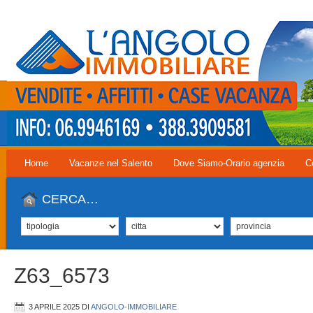
Home
Vacanze nel Salento
Dove Siamo-Orario agenzia
C
CERCA…
Z63_6573
3 APRILE 2025
DI
ANGOLO-IMMOBILIARE