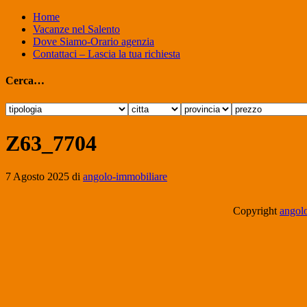
Home
Vacanze nel Salento
Dove Siamo-Orario agenzia
Contattaci – Lascia la tua richiesta
Cerca…
Z63_7704
7 Agosto 2025
di
angolo-immobiliare
Copyright
angolo