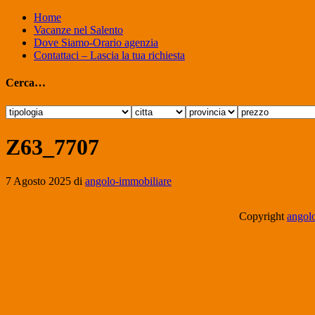
Home
Vacanze nel Salento
Dove Siamo-Orario agenzia
Contattaci – Lascia la tua richiesta
Cerca…
Z63_7707
7 Agosto 2025
di
angolo-immobiliare
Copyright
angolo