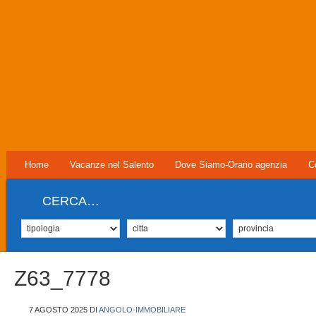
Home
Vacanze nel Salento
Dove Siamo-Orario agenzia
C
CERCA…
Z63_7778
7 AGOSTO 2025
DI
ANGOLO-IMMOBILIARE