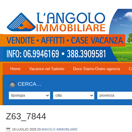
Home
Vacanze nel Salento
Dove Siamo-Orario agenzia
C
CERCA…
Z63_7844
18 LUGLIO 2025
DI
ANGOLO-IMMOBILIARE