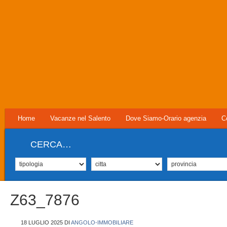
Home
Vacanze nel Salento
Dove Siamo-Orario agenzia
C
CERCA…
Z63_7876
18 LUGLIO 2025
DI
ANGOLO-IMMOBILIARE