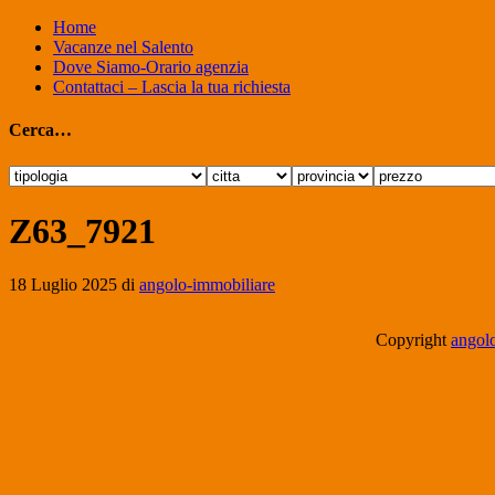
Home
Vacanze nel Salento
Dove Siamo-Orario agenzia
Contattaci – Lascia la tua richiesta
Cerca…
Z63_7921
18 Luglio 2025
di
angolo-immobiliare
Copyright
angolo