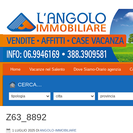
Home
Vacanze nel Salento
Dove Siamo-Orario agenzia
C
CERCA…
Z63_8892
1 LUGLIO 2025
DI
ANGOLO-IMMOBILIARE