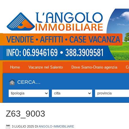
Home
Vacanze nel Salento
Dove Siamo-Orario agenzia
C
CERCA…
Z63_9003
3 LUGLIO 2025
DI
ANGOLO-IMMOBILIARE