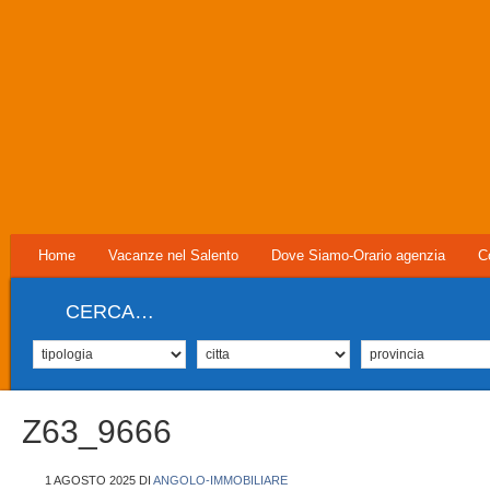
Home
Vacanze nel Salento
Dove Siamo-Orario agenzia
C
CERCA…
Z63_9666
1 AGOSTO 2025
DI
ANGOLO-IMMOBILIARE