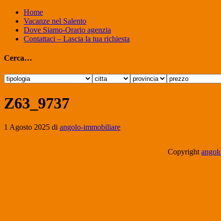
Home
Vacanze nel Salento
Dove Siamo-Orario agenzia
Contattaci – Lascia la tua richiesta
Cerca…
Z63_9737
1 Agosto 2025
di
angolo-immobiliare
Copyright
angolo