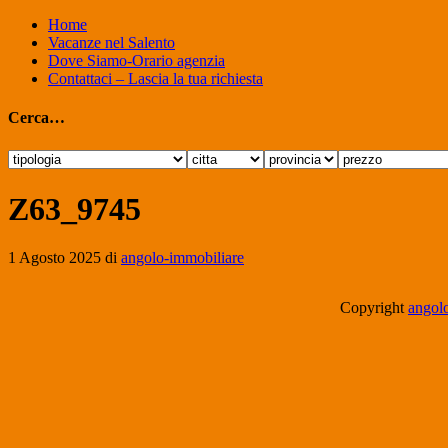
Home
Vacanze nel Salento
Dove Siamo-Orario agenzia
Contattaci – Lascia la tua richiesta
Cerca…
Z63_9745
1 Agosto 2025
di
angolo-immobiliare
Copyright
angolo